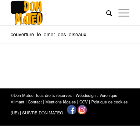
couverture_le_diner_des_oiseaux
©Don Mateo, tous droits réservés - Webdesign :
Véronique
Vilmant
|
Contact
|
Mentions légales
|
CGV
|
Politique de cookies
(UE)
| SUIVRE DON MATEO :