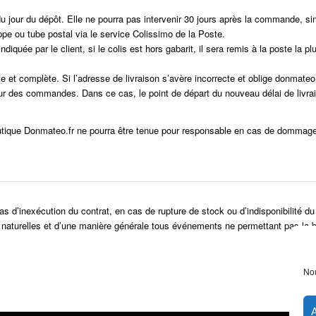
du jour du dépôt. Elle ne pourra pas intervenir 30 jours après la commande, si
e ou tube postal via le service Colissimo de la Poste.
ndiquée par le client, si le colis est hors gabarit, il sera remis à la poste la 
 et complète. Si l’adresse de livraison s’avère incorrecte et oblige donmateo
tour des commandes. Dans ce cas, le point de départ du nouveau délai de livra
 boutique Donmateo.fr ne pourra être tenue pour responsable en cas de dommage
s d’inexécution du contrat, en cas de rupture de stock ou d’indisponibilité d
hes naturelles et d’une manière générale tous événements ne permettant pas l
Nou
A