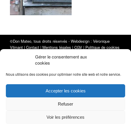
©Don Mateo, tous droits réservés - Webdesign :
Véronique
Vilmant
|
Contact
|
Mentions légales
|
CGV
|
Politique de cookies
Gérer le consentement aux
(UE)
| SUIVRE DON MATEO :
cookies
Nous utilisons des cookies pour optimiser notre site web et notre service.
Accepter les cookies
Refuser
Voir les préférences