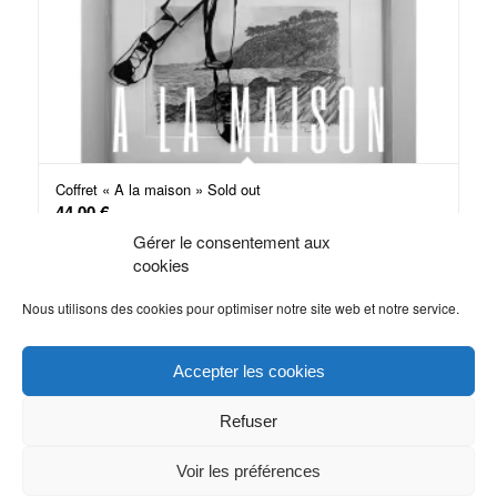
Coffret « A la maison » Sold out
44,00
€
Gérer le consentement aux
cookies
Lire la suite
Voir les détails
Nous utilisons des cookies pour optimiser notre site web et notre service.
Accepter les cookies
©Don Mateo, tous droits réservés - Webdesign :
Véronique
Refuser
Vilmant
|
Contact
|
Mentions légales
|
CGV
|
Politique de cookies
Voir les préférences
(UE)
| SUIVRE DON MATEO :